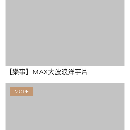
【Calbee】薯條(附沾醬)
【樂事】MAX大波浪洋芋片
【MIX】脆條餅乾
【GOOD EATS】蛋白脆片
【Little Farm】麵包餅乾(隨手包)