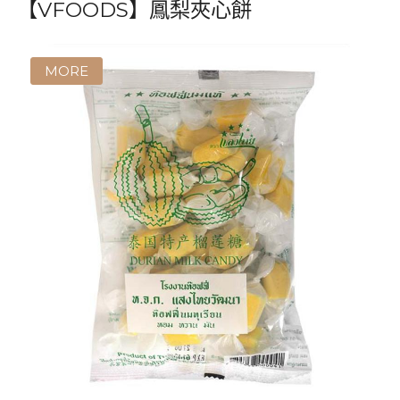
【VFOODS】鳳梨夾心餅