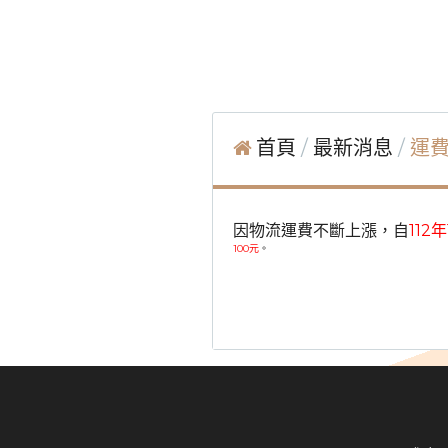
首頁
最新消息
運
因物流運費不斷上漲，自
112
100元
。