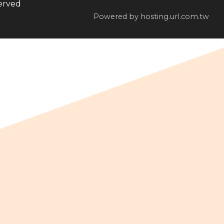
erved
Powered by hosting.url.com.tw